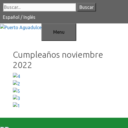
Saltar
Buscar:
al
contenido
Español
/
Inglés
Menu
Cumpleaños noviembre
2022