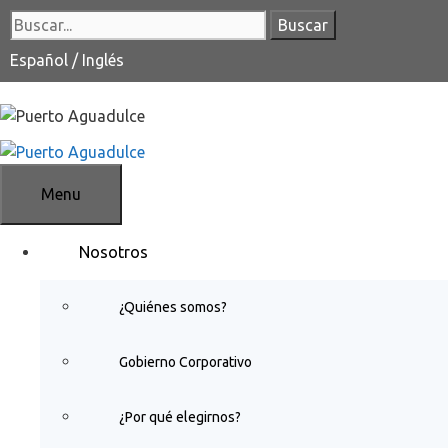
Saltar
Buscar:
al
contenido
Español
/
Inglés
Menu
Nosotros
¿Quiénes somos?
Gobierno Corporativo
¿Por qué elegirnos?