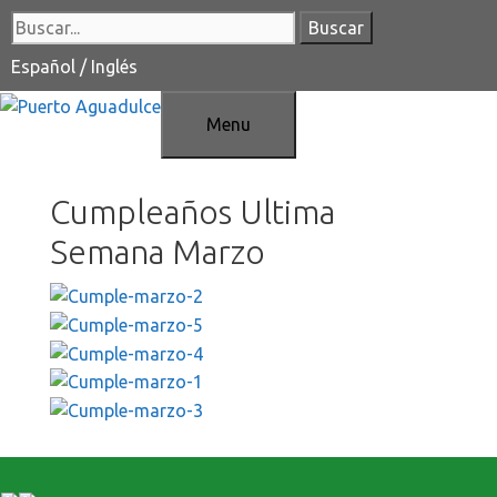
Saltar
Buscar:
al
contenido
Español
/
Inglés
Menu
Cumpleaños Ultima
Semana Marzo