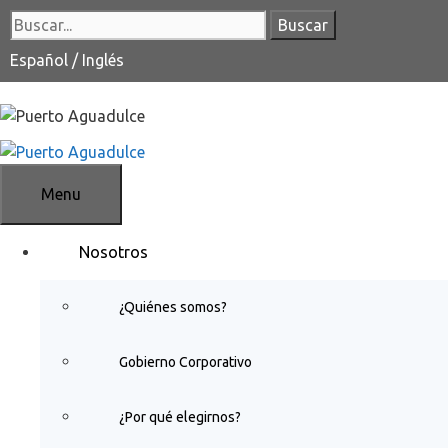
Saltar
Buscar:
al
contenido
Español
/
Inglés
Menu
Nosotros
¿Quiénes somos?
Gobierno Corporativo
¿Por qué elegirnos?