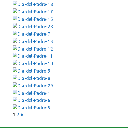
1
2
►