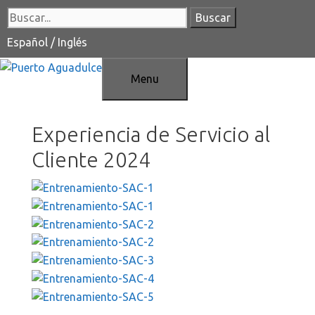
Saltar
Buscar:
al
contenido
Español
/
Inglés
Menu
Experiencia de Servicio al
Cliente 2024