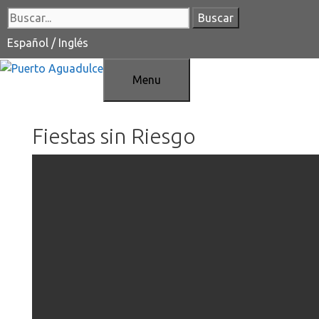
Saltar
Buscar:
al
contenido
Español
/
Inglés
Menu
Fiestas sin Riesgo