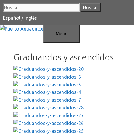
Saltar
Buscar:
al
contenido
Español
/
Inglés
Menu
Graduandos y ascendidos