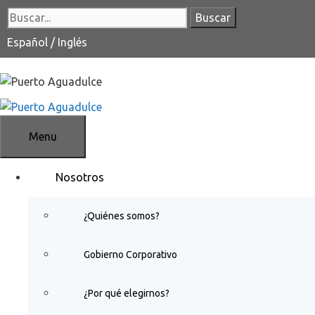
Saltar
Buscar:
al
contenido
Español
/
Inglés
Menu
Nosotros
¿Quiénes somos?
Gobierno Corporativo
¿Por qué elegirnos?