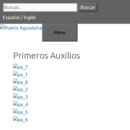
Saltar
Buscar:
al
contenido
Español
/
Inglés
Menu
Primeros Auxilios