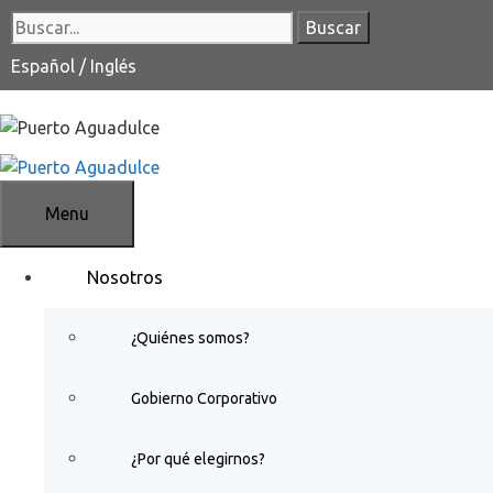
Saltar
Buscar:
al
contenido
Español
/
Inglés
Menu
Nosotros
¿Quiénes somos?
Gobierno Corporativo
¿Por qué elegirnos?