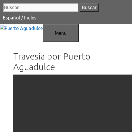
Saltar
Buscar:
al
contenido
Español
/
Inglés
Menu
Travesía por Puerto
Aguadulce