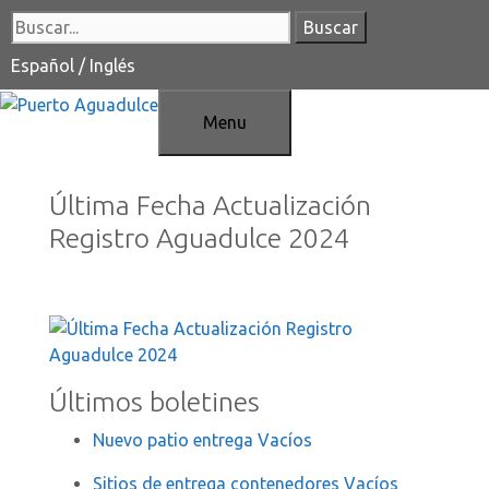
Saltar
Buscar:
al
contenido
Español
/
Inglés
Menu
Última Fecha Actualización
Registro Aguadulce 2024
Últimos boletines
Nuevo patio entrega Vacíos
Sitios de entrega contenedores Vacíos